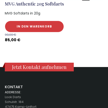
MVG Authentic 20g Softdarts
MVG Softdarts in 20g
IN DEN WARENKORB
90,00
€
85,00
€
Jetzt Kontakt aufnehmen
KONTAKT
ADDRESSE:
Look Darts
Schulstr. 184
47475 Kamp-Lintfort