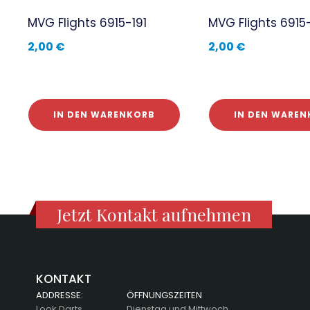
MVG Flights 6915-191
MVG Flights 6915
2,00
€
2,00
€
IN DEN WARENKORB
IN DEN WAREN
Jetzt Kontakt aufnehmen
KONTAKT
ADDRESSE:
ÖFFNUNGSZEITEN
Look Darts
Dienstag und Mittwoch