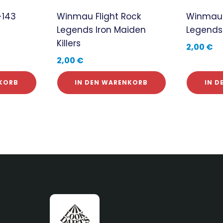
-143
Winmau Flight Rock
Winmau 
Legends Iron Maiden
Legends 
Killers
2,00
€
2,00
€
KORB
IN DEN WARENKORB
IN 