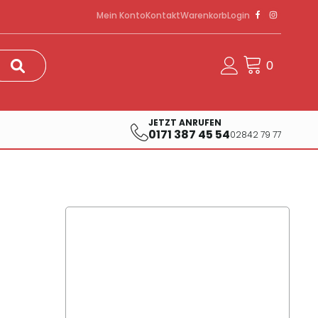
Mein Konto
Kontakt
Warenkorb
Login
JETZT ANRUFEN
0171 387 45 54
02842 79 77