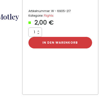
Artikelnummer:
W - 6905-217
Motley
Kategorie:
Flights
2,00
€
Winmau
Flight
Rock
IN DEN WARENKORB
Legends
Motley
Crue
Logo
Menge