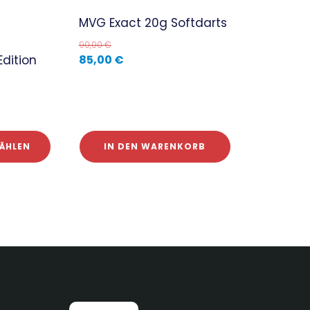
MVG Exact 20g Softdarts
90,00
€
dition
85,00
€
ÄHLEN
IN DEN WARENKORB