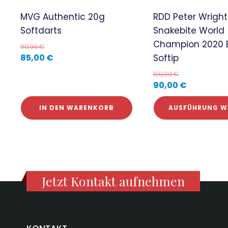
MVG Authentic 20g
RDD Peter Wright
Softdarts
Snakebite World
Champion 2020 E
90,00
€
Softip
85,00
€
100,00
€
90,00
€
IN DEN WARENKORB
AUSFÜHRUNG W
Jetzt Kontakt aufnehmen