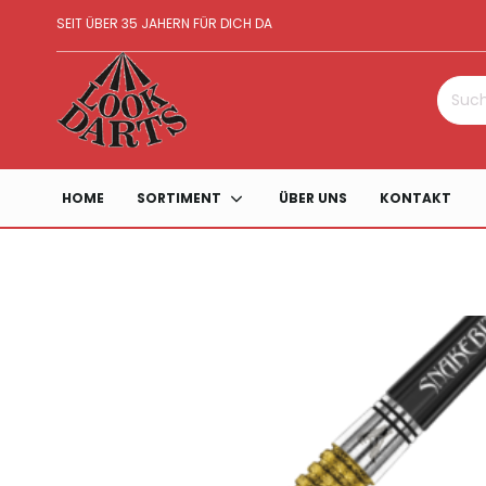
SEIT ÜBER 35 JAHERN FÜR DICH DA
Suche
nach:
HOME
SORTIMENT
ÜBER UNS
KONTAKT