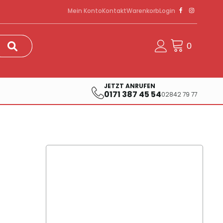
Mein Konto
Kontakt
Warenkorb
Login
JETZT ANRUFEN
0171 387 45 54
02842 79 77