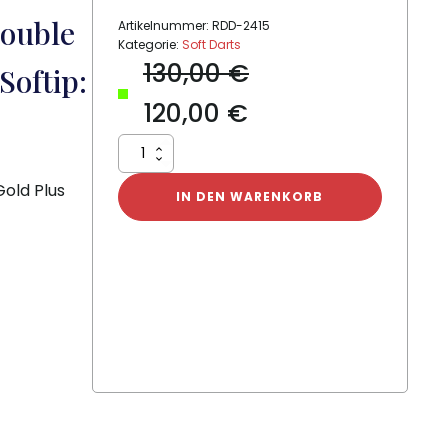
Double
Artikelnummer:
RDD-2415
Kategorie:
Soft Darts
130,00
€
Softip:
120,00
€
RDD
Peter
old Plus
Wright
IN DEN WARENKORB
Snakebite
Double
World
Champion
SE
Gold
Plus
Softip:
20
gram
Menge