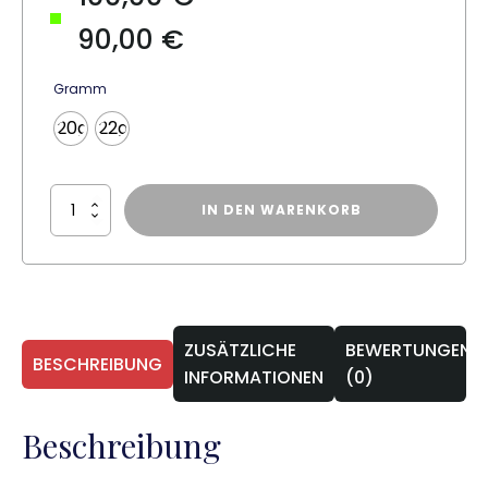
90,00
€
Gramm
20g
22g
RDD
IN DEN WARENKORB
Peter
Wright
Snakebite
World
Champion
2020
ZUSÄTZLICHE
BEWERTUNGEN
Edition
BESCHREIBUNG
Softip
INFORMATIONEN
(0)
Menge
Beschreibung